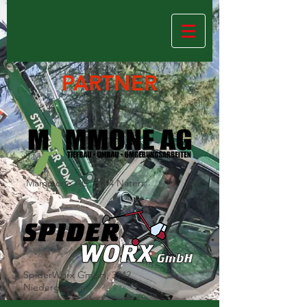
PARTNER
Mammone AG, 3904 Naters
SpiderWorx GmbH, 3942
Niedergesteln